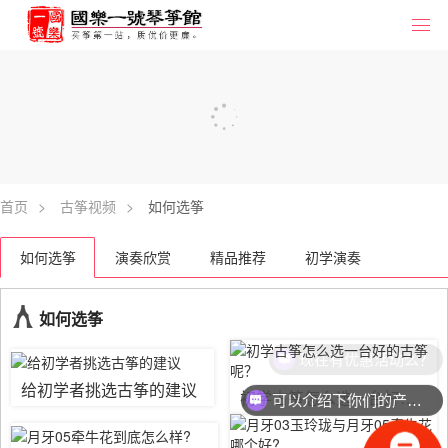
首页
>
古筝视频
>
如何选筝
如何选筝
演奏欣赏
精品推荐
初学演奏
如何选筝
现在有优惠活动么？
给初学者挑选古筝的建议
初学古筝怎么选一台好的古筝呢？
可以介绍下你们的产品么？