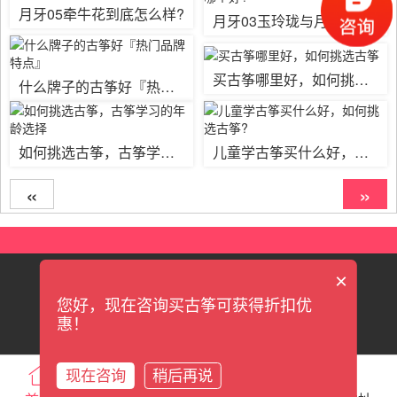
月牙05牵牛花到底怎么样?
月牙03玉玲珑与月牙05牵牛花哪个好?
买古筝哪里好，如何挑选古筝
什么牌子的古筝好『热门品牌特点』
如何挑选古筝，古筝学习的年龄选择
儿童学古筝买什么好，如何挑选古筝?
«
»
×
|
|
|
|
联系我们
关于我们
新手上路
售后服务
售后保障
您好，现在咨询买古筝可获得折扣优
粤ICP备13090285号
惠！
现在咨询
稍后再说