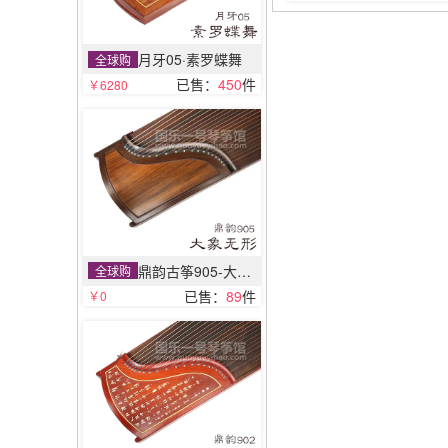
月牙05·素罗蝶舞
全球购
已售：
450
件
￥6280
鼎韵古筝905-大象无形
全球购
已售：
89
件
￥0