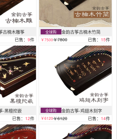
筝古楠木雕筝
金韵古筝古楠木竹简
全球购
已售：
9
件
￥7800
已售：
15
件
￥7500
筝-黑檀挖嵌
金韵古筝-鸡翅木刻字
全球购
已售：
12
件
￥6120
已售：
14
件
￥6120