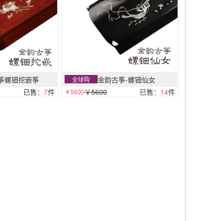
筝螺钿挖嵌筝
金韵古筝-螺钿仙女
全球购
已售：
7
件
￥5600
已售：
14
件
￥5600