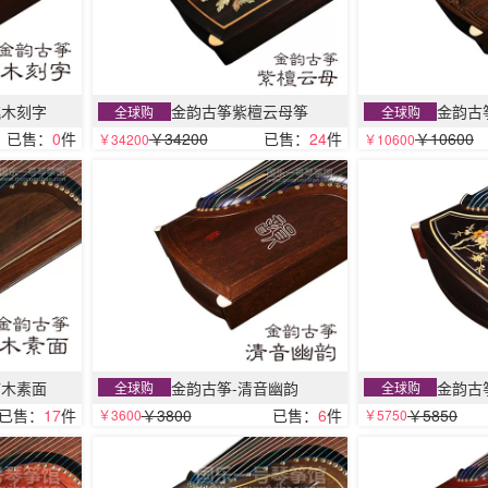
桃木刻字
金韵古筝紫檀云母筝
金韵古
全球购
全球购
已售：
0
件
￥34200
已售：
24
件
￥10600
￥34200
￥10600
楠木素面
金韵古筝-清音幽韵
金韵古
全球购
全球购
已售：
17
件
￥3800
已售：
6
件
￥5850
￥3600
￥5750