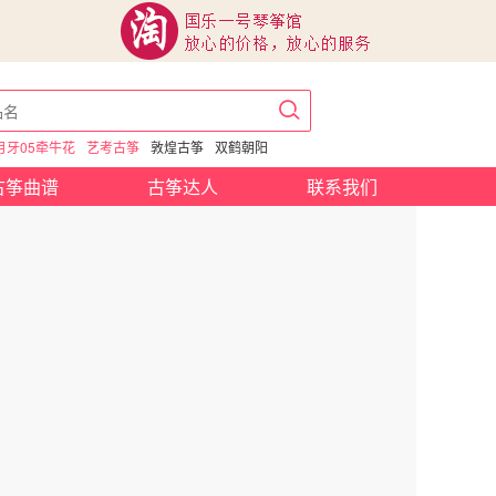
月牙05牵牛花
艺考古筝
敦煌古筝
双鹤朝阳
古筝曲谱
古筝达人
联系我们