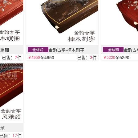
木螺钿
金韵古筝-楠木刻字
金韵古
全球购
全球购
已售：
7
件
￥4950
已售：
3
件
￥5220
￥4950
￥5220
雅颂
已售：
17
件