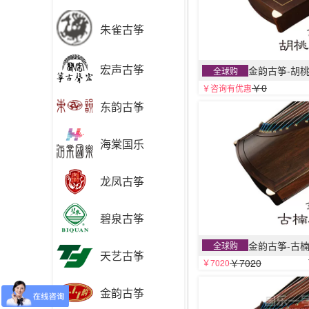
朱雀古筝
宏声古筝
金韵古筝-胡
全球购
￥0
￥咨询有优惠
东韵古筝
海棠国乐
龙凤古筝
碧泉古筝
金韵古筝-古
全球购
天艺古筝
￥7020
￥7020
金韵古筝