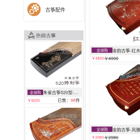
古筝配件
金韵古筝-红
全球购
￥4900
￥4800
朱雀古筝520型-特制筝
全球购
已售：
98
件
￥8200
金韵古筝-风
全球购
￥2980
￥2980