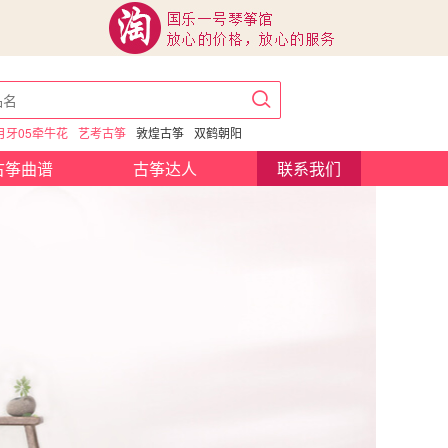
月牙05牵牛花
艺考古筝
敦煌古筝
双鹤朝阳
古筝曲谱
古筝达人
联系我们