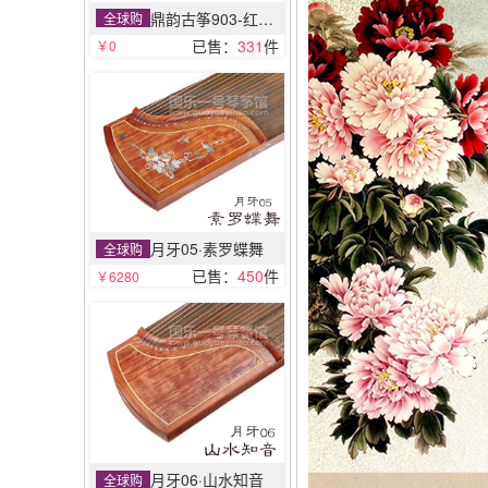
鼎韵古筝903-红木竹简
全球购
已售：
331
件
￥0
月牙05·素罗蝶舞
全球购
已售：
450
件
￥6280
月牙06·山水知音
全球购