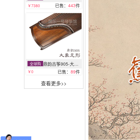
已售：
443
件
￥7380
鼎韵古筝905-大象无形
全球购
已售：
89
件
￥0
查看更多>>