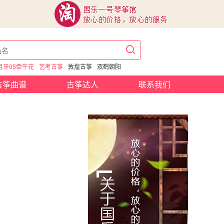
月牙05牵牛花
艺考古筝
敦煌古筝
双鹤朝阳
古筝曲谱
古筝达人
联系我们