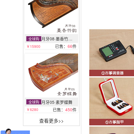
月牙08·墨香竹韵（竹简）
全球购
已售：
66
件
￥15900
月牙05·素罗蝶舞
全球购
已售：
450
件
￥6280
查看更多>>