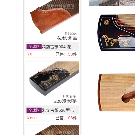
鼎韵古筝904-花枝素面
全球购
已售：
53
件
￥0
朱雀古筝520型-特制筝
全球购
已售：
98
件
￥8200