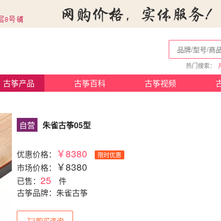
热门搜索：
古筝产品
古筝百科
古筝视频
自营
朱雀古筝05型
￥8380
优惠价格：
限时优惠
￥8380
市场价格：
25
已售：
件
古筝品牌：朱雀古筝
购买咨询