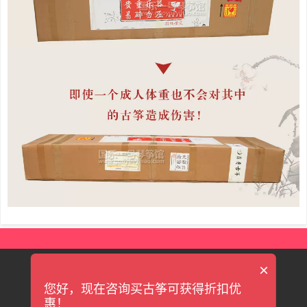
×
|
|
|
|
联系我们
关于我们
新手上路
售后服务
售后保障
您好，现在咨询买古筝可获得折扣优
粤ICP备13090285号
惠！