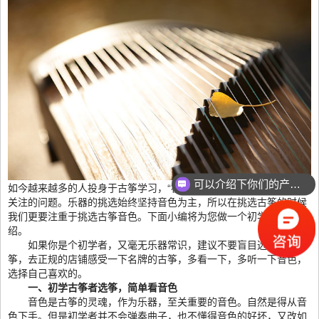
可以介绍下你们的产品么？
如今越来越多的人投身于古筝学习，“初学者买什么古筝好”亦是备受
关注的问题。乐器的挑选始终坚持音色为主，所以在挑选古筝的时候
我们更要注重于挑选古筝音色。下面小编将为您做一个初学者选筝介
绍。
如果你是个初学者，又毫无乐器常识，建议不要盲目选择高价古
筝，去正规的店铺感受一下名牌的古筝，多看一下，多听一下音色，
选择自己喜欢的。
一、初学古筝者选筝，简单看音色
音色是古筝的灵魂，作为乐器，至关重要的音色。自然是得从音
色下手。但是初学者并不会弹奏曲子，也不懂得音色的好坏，又改如