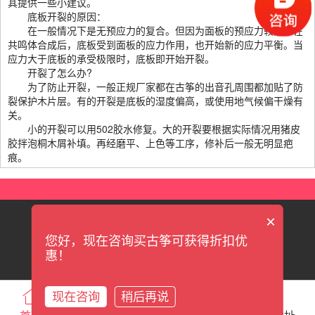
其提供一些小建议。
底板开裂的原因：
在一般情况下是无预应力的复合。但因为面板的预应力较大，在
共鸣体合成后，底板受到面板的应力作用，也开始新的应力平衡。当
应力大于底板的承受极限时，底板即开始开裂。
开裂了怎么办?
为了防止开裂，一般正规厂家都在古筝的出音孔周围都加贴了防
裂保护木片层。有的开裂是底板的湿度偏高，或使用地气候偏干燥有
关。
小的开裂可以用502胶水修复。大的开裂要根据实际情况用猪皮
胶拌泡桐木屑补填。再经磨平、上色等工序，修补后一般无明显疤
痕。
×
|
|
|
|
联系我们
关于我们
新手上路
售后服务
售后保障
您好，现在咨询买古筝可获得折扣优
粤ICP备13090285号
惠！
现在咨询
稍后再说