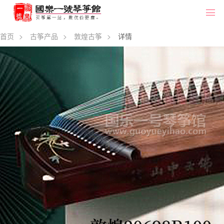
首页
>
古筝产品
>
敦煌古筝
>
详情