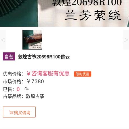
<
>
自营
敦煌古筝20698R100佛云
￥咨询客服有优惠
优惠价格：
限时优惠
￥7380
市场价格：
0
已售：
件
古筝品牌：敦煌古筝
购买咨询