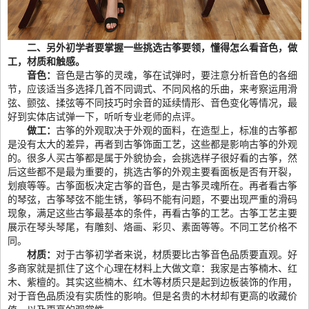
二、另外初学者要掌握一些挑选古筝要领，懂得怎么看音色，做
工，材质和触感。
音色：
音色是古筝的灵魂，筝在试弹时，要注意分析音色的各细
节，应该适当多选择几首不同调式、不同风格的乐曲，来考察运用滑
弦、颤弦、揉弦等不同技巧时余音的延续情形、音色变化等情况，最
好到实体店试弹一下，听听专业老师的点评。
做工：
古筝的外观取决于外观的面料，在造型上，标准的古筝都
是没有太大的差异，再者到古筝饰面工艺，这些都是影响古筝的外观
的。很多人买古筝都是属于外貌协会，会挑选样子很好看的古筝，然
后这些都不是最为重要的，挑选古筝的外观主要看面板是否有开裂，
划痕等等。古筝面板决定古筝的音色，是古筝灵魂所在。再者看古筝
的琴弦，古筝琴弦不能生锈，筝码不能有问题，不要出现严重的滑码
现象，满足这些古筝最基本的条件，再看古筝的工艺。古筝工艺主要
展示在琴头琴尾，有雕刻、烙画、彩贝、素面等等。不同工艺价格不
同。
材质：
对于古筝初学者来说，材质要比古筝音色品质要直观。好
多商家就是抓住了这个心理在材料上大做文章：我家是古筝楠木、红
木、紫檀的。其实这些楠木、红木等材质只是起到边板装饰的作用，
对于音色品质没有实质性的影响。但是名贵的木材却有更高的收藏价