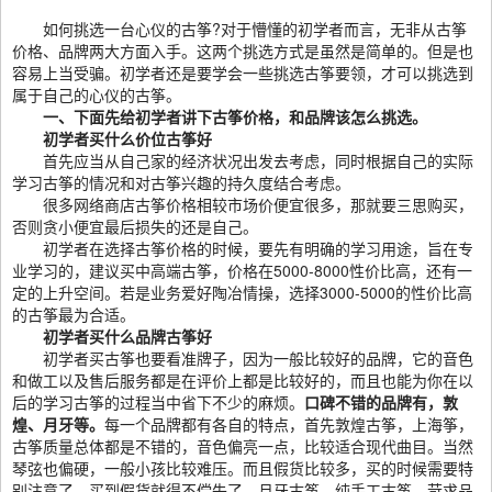
如何挑选一台心仪的古筝?对于懵懂的初学者而言，无非从古筝
价格、品牌两大方面入手。这两个挑选方式是虽然是简单的。但是也
容易上当受骗。初学者还是要学会一些挑选古筝要领，才可以挑选到
属于自己的心仪的古筝。
一、下面先给初学者讲下古筝价格，和品牌该怎么挑选。
初学者买什么价位古筝好
首先应当从自己家的经济状况出发去考虑，同时根据自己的实际
学习古筝的情况和对古筝兴趣的持久度结合考虑。
很多网络商店古筝价格相较市场价便宜很多，那就要三思购买，
否则贪小便宜最后损失的还是自己。
初学者在选择古筝价格的时候，要先有明确的学习用途，旨在专
业学习的，建议买中高端古筝，价格在5000-8000性价比高，还有一
定的上升空间。若是业务爱好陶冶情操，选择3000-5000的性价比高
的古筝最为合适。
初学者买什么品牌古筝好
初学者买古筝也要看准牌子，因为一般比较好的品牌，它的音色
和做工以及售后服务都是在评价上都是比较好的，而且也能为你在以
后的学习古筝的过程当中省下不少的麻烦。
口碑不错的品牌有，敦
煌、月牙等。
每一个品牌都有各自的特点，首先敦煌古筝，上海筝，
古筝质量总体都是不错的，音色偏亮一点，比较适合现代曲目。当然
琴弦也偏硬，一般小孩比较难压。而且假货比较多，买的时候需要特
别注意了，买到假货就得不偿失了。月牙古筝，纯手工古筝，苛求品