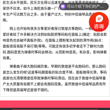
民生活水平提高，民乐文化得以迅速发展，对古筝需求越来越大，厂
可以介绍下你们的产品么？
家供不应求。如今上海民族乐器一厂已经开到了多个分厂，某些款一
年生产可达数万台之多，由于量产过大，特别中低端琴品质有所下
降。
网上也开始有很多古筝爱好者探讨敦煌古筝跑码，一些颇有经验
爱好者给了许多解决方法例如贴胶把筝码粘在面板上(确定：贴胶会影
响音色也会破坏面板外观)、在面板上摸粉笔灰起到防滑作用(缺点：
面板很容易脏不易打理)等等。可能还有很多初学者还不了解何为跑
码.跑码意思为弹奏时筝码会移动，从而影响音高，有杂音，影响弹奏
效果。
弹奏曲子越大跑码越厉害。早期的敦煌是不会跑码的，那么跑码
是怎么发生的呢!这是筝码跟面板的贴合度不够，面板做得光滑，筝码
底部也光滑摩擦度低导致弹奏时筝码滑动。现在由于敦煌中低端琴量
产太大质量有些跟不上都会有跑码现象。虽然敦煌中低端琴品质有所
下降但是高端琴还是很不错的。