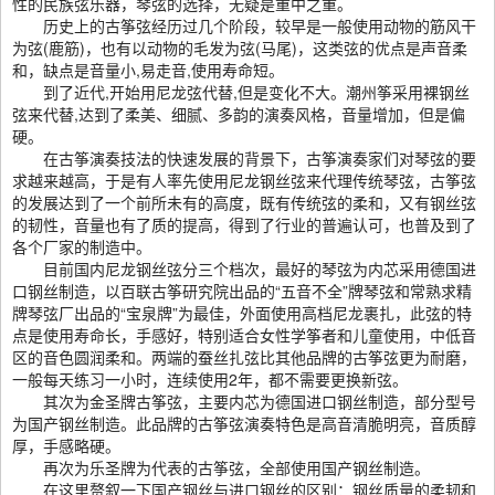
性的民族弦乐器，琴弦的选择，无疑是重中之重。
历史上的古筝弦经历过几个阶段，较早是一般使用动物的筋风干
为弦(鹿筋)，也有以动物的毛发为弦(马尾)，这类弦的优点是声音柔
和，缺点是音量小,易走音,使用寿命短。
到了近代,开始用尼龙弦代替,但是变化不大。潮州筝采用裸钢丝
弦来代替,达到了柔美、细腻、多韵的演奏风格，音量增加，但是偏
硬。
在古筝演奏技法的快速发展的背景下，古筝演奏家们对琴弦的要
求越来越高，于是有人率先使用尼龙钢丝弦来代理传统琴弦，古筝弦
的发展达到了一个前所未有的高度，既有传统弦的柔和，又有钢丝弦
的韧性，音量也有了质的提高，得到了行业的普遍认可，也普及到了
各个厂家的制造中。
目前国内尼龙钢丝弦分三个档次，最好的琴弦为内芯采用德国进
口钢丝制造，以百联古筝研究院出品的“五音不全”牌琴弦和常熟求精
牌琴弦厂出品的“宝泉牌”为最佳，外面使用高档尼龙裹扎，此弦的特
点是使用寿命长，手感好，特别适合女性学筝者和儿童使用，中低音
区的音色圆润柔和。两端的蚕丝扎弦比其他品牌的古筝弦更为耐磨，
一般每天练习一小时，连续使用2年，都不需要更换新弦。
其次为金圣牌古筝弦，主要内芯为德国进口钢丝制造，部分型号
为国产钢丝制造。此品牌的古筝弦演奏特色是高音清脆明亮，音质醇
厚，手感略硬。
再次为乐圣牌为代表的古筝弦，全部使用国产钢丝制造。
在这里赘叙一下国产钢丝与进口钢丝的区别：钢丝质量的柔韧和