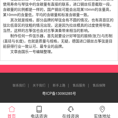
使用寿命与琴弦中的含碳量有直接的联系，进口钢丝任意截取一段，
含碳量的比例都是一样的，国产钢丝可能会出现某10mm的含量高，
某10mm的含量低，平均的含碳量和标准含碳量一致。
其次就是规格，部分品牌的琴弦会有不圆的情况，也有高音区的
弦比低音区的弦粗的情况出现，这是因为拉丝模具的过度使用导致，
当然，这样的古筝弦也会对古筝演奏带来相当的影响。
制作任何一件弦乐器，首先就要设计好琴弦的振频(张力)与形制
(直径与长度)，也就是质量与规格，无疑，德国进口钢丝古筝弦是目
前获得行业一致认可、最专业的品牌。
文章由国乐一号编辑整理。
|
|
|
|
联系我们
关于我们
新手上路
售后服务
售后保障
粤ICP备13090285号
首页
电话咨询
在线咨询
实体地址